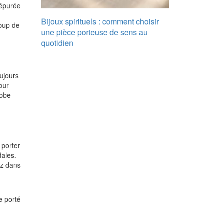
 épurée
Bijoux spirituels : comment choisir
coup de
une pièce porteuse de sens au
quotidien
oujours
our
robe
 porter
dales.
ez dans
e porté