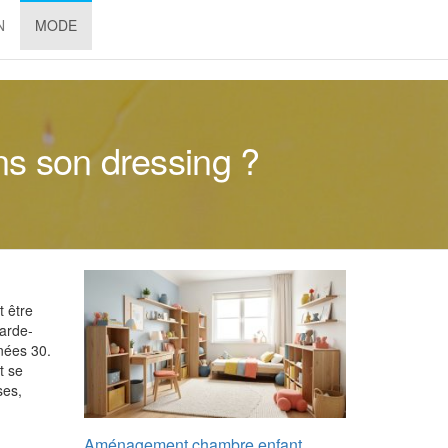
N
MODE
ans son dressing ?
t être
garde-
nnées 30.
t se
ses,
Aménagement chambre enfant