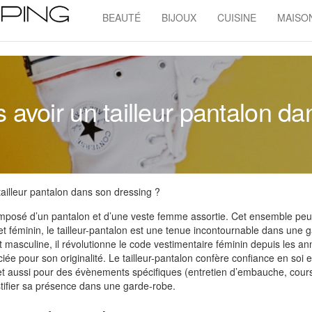
BEAUTÉ
BIJOUX
CUISINE
MAISO
Admin
Shopping
 avoir un tailleur pantalon d
tailleur pantalon dans son dressing ?
composé d’un pantalon et d’une veste femme assortie. Cet ensemble peu
et féminin, le tailleur-pantalon est une tenue incontournable dans une 
 masculine, il révolutionne le code vestimentaire féminin depuis les a
iée pour son originalité. Le tailleur-pantalon confère confiance en soi e
n et aussi pour des évènements spécifiques (entretien d’embauche, cour
ustifier sa présence dans une garde-robe.