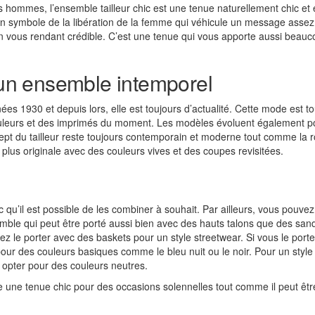
 hommes, l’ensemble tailleur chic est une tenue naturellement chic et
si un symbole de la libération de la femme qui véhicule un message assez
 en vous rendant crédible. C’est une tenue qui vous apporte aussi beau
, un ensemble intemporel
es 1930 et depuis lors, elle est toujours d’actualité. Cette mode est t
ouleurs et des imprimés du moment. Les modèles évoluent également p
ept du tailleur reste toujours contemporain et moderne tout comme la 
 plus originale avec des couleurs vives et des coupes revisitées.
ic qu’il est possible de les combiner à souhait. Par ailleurs, vous pouvez
mble qui peut être porté aussi bien avec des hauts talons que des san
uvez le porter avec des baskets pour un style streetwear. Si vous le port
ur des couleurs basiques comme le bleu nuit ou le noir. Pour un style
i opter pour des couleurs neutres.
 une tenue chic pour des occasions solennelles tout comme il peut êtr