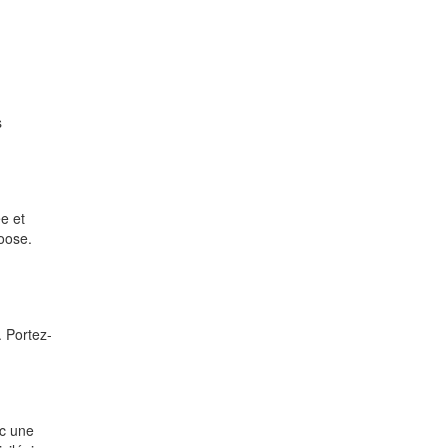
s
e et
loose.
. Portez-
ec une