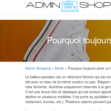
Skip
to
the
content
Pourquoi toujours
Admin Shopping
»
Mode
» Pourquoi toujours avoir un 
Le tailleur-pantalon est un vêtement féminin qui est 
fait avec un tissu de la même couleur ou pas. Élégant 
robe féminine. Autrefois uniquement réservée à la gent
C’est une tenue chic et classique qui est surtout appréc
décline en plusieurs modèles. Il se porte au quotidie
restaurant, bureau, etc.). Plusieurs raisons peuvent j