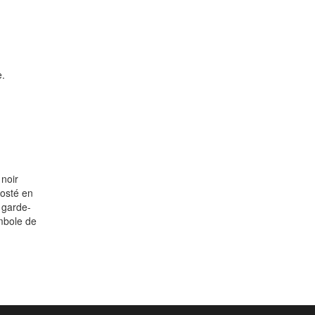
e.
 noir
oosté en
 garde-
ymbole de