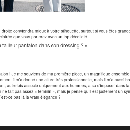
 droite conviendra mieux à votre silhouette, surtout si vous êtes grand
intrée que vous porterez avec un top décolleté.
n tailleur pantalon dans son dressing ? »
-pantalon ! Je me souviens de ma première pièce, un magnifique ensemble
ement il m’a donné une allure très professionnelle, mais il m’a aussi b
ent, autrefois associé uniquement aux hommes, a su s’imposer dans la
n ne fait pas assez « féminin », mais je pense qu’il est justement un s
est-ce pas là la vraie élégance ?