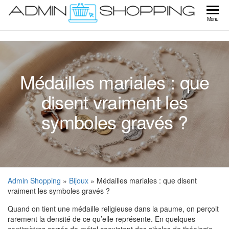
Skip
to
Ad
Menu
the
Sho
content
Médailles mariales : que
disent vraiment les
symboles gravés ?
Admin Shopping
»
Bijoux
» Médailles mariales : que disent
vraiment les symboles gravés ?
Quand on tient une médaille religieuse dans la paume, on perçoit
rarement la densité de ce qu’elle représente. En quelques