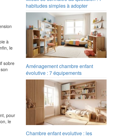
habitudes simples à adopter
mension
oie à
fin, le
if sobre
Aménagement chambre enfant
 son
évolutive : 7 équipements
nt, pour
on, le
Chambre enfant evolutive : les