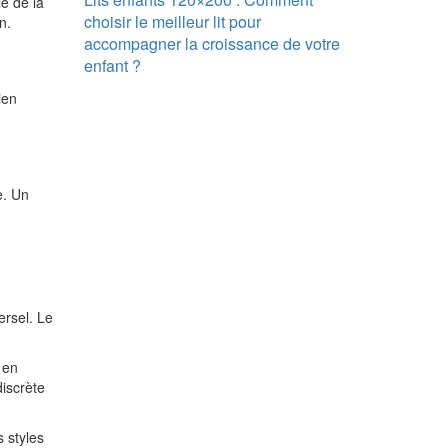
le de la
choisir le meilleur lit pour
n.
accompagner la croissance de votre
enfant ?
ien
.
e. Un
ersel. Le
 en
discrète
 styles