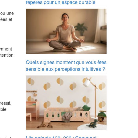
reperes pour un espace durable
d ou une
rées et
iennent
tention
Quels signes montrent que vous êtes
sensible aux perceptions intuitives ?
essif.
ible
Lits enfants 120×200 : Comment