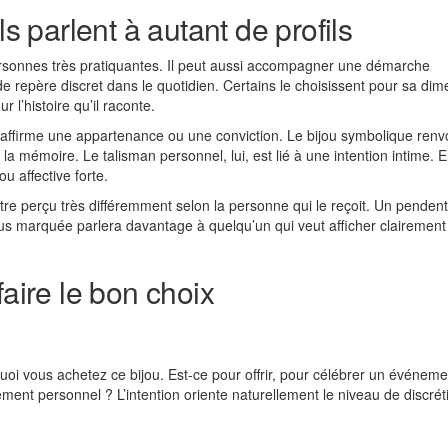
ls parlent à autant de profils
ersonnes très pratiquantes. Il peut aussi accompagner une démarche
de repère discret dans le quotidien. Certains le choisissent pour sa di
 l’histoire qu’il raconte.
i affirme une appartenance ou une conviction. Le bijou symbolique renv
la mémoire. Le talisman personnel, lui, est lié à une intention intime. En
u affective forte.
tre perçu très différemment selon la personne qui le reçoit. Un pendent
plus marquée parlera davantage à quelqu’un qui veut afficher clairement
faire le bon choix
i vous achetez ce bijou. Est-ce pour offrir, pour célébrer un événeme
nt personnel ? L’intention oriente naturellement le niveau de discréti