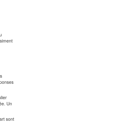
u
 aiment
ts
éponses
lier
née. Un
art sont