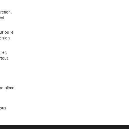
retien.
ent
ur ou le
cision
ier,
rtout
une pièce
Vous