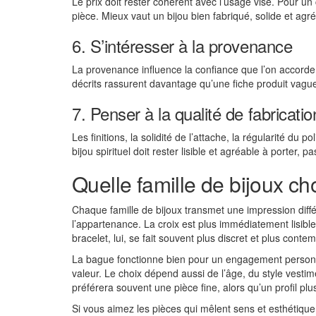
Le prix doit rester cohérent avec l’usage visé. Pour un c
pièce. Mieux vaut un bijou bien fabriqué, solide et agr
6. S’intéresser à la provenance
La provenance influence la confiance que l’on accorde a
décrits rassurent davantage qu’une fiche produit vague
7. Penser à la qualité de fabricatio
Les finitions, la solidité de l’attache, la régularité d
bijou spirituel doit rester lisible et agréable à porter
Quelle famille de bijoux c
Chaque famille de bijoux transmet une impression diff
l’appartenance. La croix est plus immédiatement lisibl
bracelet, lui, se fait souvent plus discret et plus conte
La bague fonctionne bien pour un engagement personne
valeur. Le choix dépend aussi de l’âge, du style vesti
préférera souvent une pièce fine, alors qu’un profil plu
Si vous aimez les pièces qui mêlent sens et esthétique