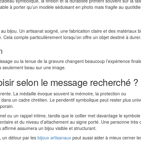
adeau symbolique, la finition et la durabilité priment souvent sur la tail
éable à porter qu’un modèle séduisant en photo mais fragile au quotidie
u bijou. Un artisanat soigné, une fabrication claire et des matériaux b
. Cela compte particulièrement lorsqu’on offre un objet destiné à durer
n
u polissage ou la tenue de la gravure changent beaucoup l’expérience final
, pas seulement beau sur une image.
hoisir selon le message recherché ?
érente. La médaille évoque souvent la mémoire, la protection ou
e dans un cadre chrétien. Le pendentif symbolique peut rester plus univ
mporain.
l ou un rappel intime, tandis que le collier met davantage le symbole
mentaire et du niveau d’attachement au signe porté. Une personne très 
s affirmé assumera un bijou visible et structurant.
, un détour par les
bijoux artisanaux
peut aussi aider à mieux cerner les