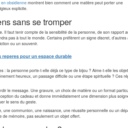
x en obsidienne
montrent bien comment une matière peut porter une
gieux explicite.
sens sans se tromper
. Il faut tenir compte de la sensibilité de la personne, de son rapport a
ndra pas à tout le monde. Certains préfèrent un signe discret, d’autres
iction ou un souvenir.
es reperes pour un espace durable
: la personne porte-t-elle déjà ce type de bijou ? Aime-t-elle les obje
nement heureux, un passage difficile ou une étape spirituelle ? Ces r
urdir le message. Une gravure, un choix de matière ou un format particu
la réception du cadeau et donne immédiatement une dimension plus soig
er le sens du geste.
re, une communion, une naissance, une réussite personnelle ou un dép
re de mémoire, pas seulement un objet offert.