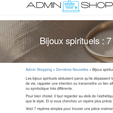
Skip
to
the
content
Bijoux spirituels :
Admin Shopping
»
Dernières Nouvelles
» Bijoux spirit
Les bijoux spirituels séduisent parce qu’ils dépassent
de vie, rappeler une intention ou transmettre un lien aff
ou symbolique très différente.
Pour bien choisir, il faut regarder au-delà de l’esthét
que le style. Et si vous cherchez un repère plus précis
Voici 7 repères simples pour trouver une pièce vraimen