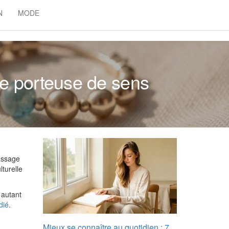
N
MODE
èce porteuse de sens
passage
lturelle
 autant
dié
.
Mieux se connaître au quotidien : 7