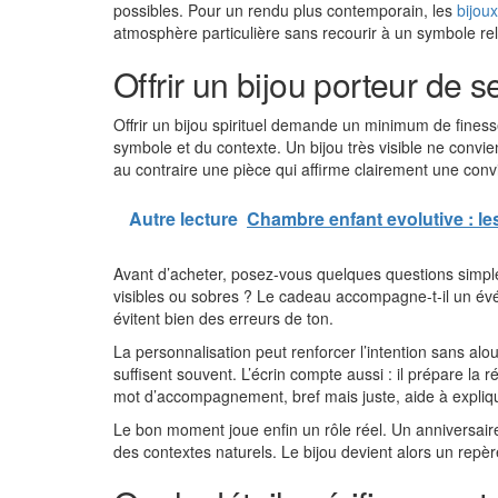
possibles. Pour un rendu plus contemporain, les
bijou
atmosphère particulière sans recourir à un symbole reli
Offrir un bijou porteur de 
Offrir un bijou spirituel demande un minimum de finesse
symbole et du contexte. Un bijou très visible ne convie
au contraire une pièce qui affirme clairement une conv
Autre lecture
Chambre enfant evolutive : l
Avant d’acheter, posez-vous quelques questions simples 
visibles ou sobres ? Le cadeau accompagne-t-il un évé
évitent bien des erreurs de ton.
La personnalisation peut renforcer l’intention sans alo
suffisent souvent. L’écrin compte aussi : il prépare 
mot d’accompagnement, bref mais juste, aide à expliqu
Le bon moment joue enfin un rôle réel. Un anniversai
des contextes naturels. Le bijou devient alors un repè