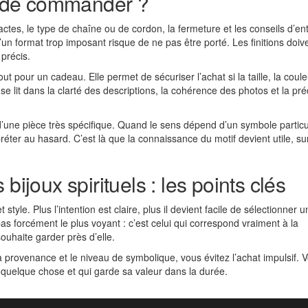
nt de commander ?
tes, le type de chaîne ou de cordon, la fermeture et les conseils d’ent
qu’un format trop imposant risque de ne pas être porté. Les finitions doiv
 précis.
out pour un cadeau. Elle permet de sécuriser l’achat si la taille, la coule
se lit dans la clarté des descriptions, la cohérence des photos et la pré
al d’une pièce très spécifique. Quand le sens dépend d’un symbole particul
réter au hasard. C’est là que la connaissance du motif devient utile, su
bijoux spirituels : les points clés
style. Plus l’intention est claire, plus il devient facile de sélectionner 
pas forcément le plus voyant : c’est celui qui correspond vraiment à la
ouhaite garder près d’elle.
a provenance et le niveau de symbolique, vous évitez l’achat impulsif. 
 quelque chose et qui garde sa valeur dans la durée.