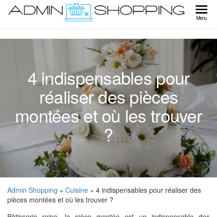
Skip
to
Ad
Menu
the
Sho
content
4 indispensables pour
réaliser des pièces
montées et où les trouver
?
Admin Shopping
»
Cuisine
» 4 indispensables pour réaliser des
pièces montées et où les trouver ?
Pâtisserie reine, la pièce montée est un indispensable des