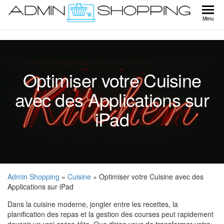
Skip
to
Ad
Menu
the
Sho
content
Optimiser votre Cuisine
avec des Applications sur
iPad
Admin Shopping
»
Cuisine
» Optimiser votre Cuisine avec des
Applications sur iPad
Dans la cuisine moderne, jongler entre les recettes, la
planification des repas et la gestion des courses peut rapidement