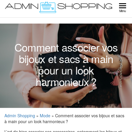
Skip
to
Ad
Menu
the
Sho
content
Comment associer vos
bijoux et sacs à main
pour un look
harmonieux ?
Admin Shopping
»
Mode
» Comment associer vos bijoux et sacs
à main pour un look harmonieux ?
L’art de bien associer ses accessoires, notamment les bijoux et