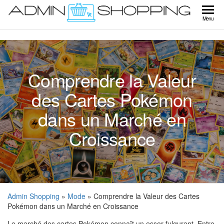
Skip
to
Ad
Menu
the
Sho
content
Comprendre la Valeur
des Cartes Pokémon
dans un Marché en
Croissance
Admin Shopping
»
Mode
» Comprendre la Valeur des Cartes
Pokémon dans un Marché en Croissance
Le marché des cartes Pokémon connaît un essor fulgurant. Entre