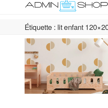
Skip
to
the
content
Étiquette :
lit enfant 120×2