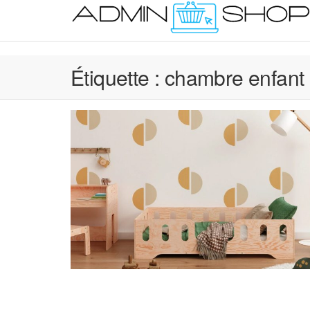
Skip
to
the
content
Étiquette :
chambre enfant