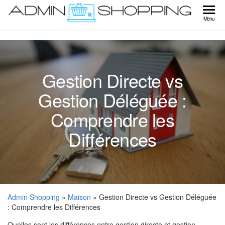
Skip
to
Ad
Menu
the
Sho
content
Gestion Directe vs
Gestion Déléguée :
Comprendre les
Différences
Admin Shopping
»
Maison
» Gestion Directe vs Gestion Déléguée
: Comprendre les Différences
Quelles sont les différences entre gestion directe et gestion