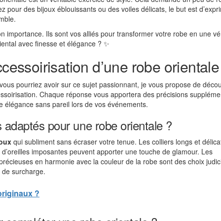
ez pour des bijoux éblouissants ou des voiles délicats, le but est d’expr
emble.
n importance. Ils sont vos alliés pour transformer votre robe en une vé
riental avec finesse et élégance ? ✨
ccessoirisation d’une robe orientale
 vous pourriez avoir sur ce sujet passionnant, je vous propose de décou
cessoirisation. Chaque réponse vous apportera des précisions suppléme
une élégance sans pareil lors de vos événements.
s adaptés pour une robe orientale ?
joux
qui subliment sans écraser votre tenue. Les colliers longs et délica
s d’oreilles imposantes peuvent apporter une touche de glamour. Les
s précieuses en harmonie avec la couleur de la robe sont des choix judic
r de surcharge.
originaux ?