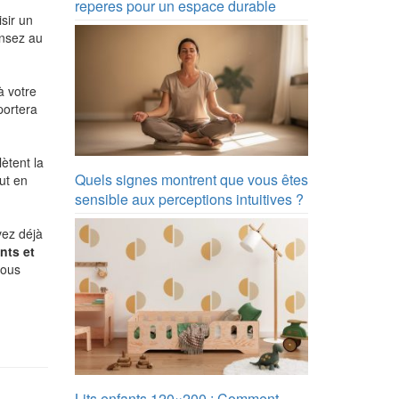
reperes pour un espace durable
sir un
ensez au
à votre
portera
ètent la
Quels signes montrent que vous êtes
out en
sensible aux perceptions intuitives ?
vez déjà
nts et
vous
Lits enfants 120×200 : Comment