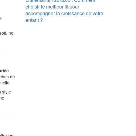
choisir le meilleur lit pour
accompagner la croissance de votre
s
enfant ?
oit, ne
ariée
uches de
nelle.
 style
une
flexion,