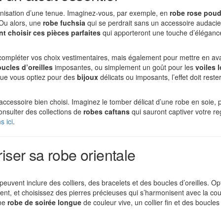
onisation d’une tenue. Imaginez-vous, par exemple, en
robe rose poud
 Ou alors, une
robe fuchsia
qui se perdrait sans un accessoire audaci
 choisir ces pièces parfaites
qui apporteront une touche d’éléganc
compléter vos choix vestimentaires, mais également pour mettre en ava
ucles d’oreilles
imposantes, ou simplement un goût pour les
voiles 
Que vous optiez pour des
bijoux
délicats ou imposants, l’effet doit reste
ccessoire bien choisi. Imaginez le tomber délicat d’une robe en soie, 
consulter des collections de
robes caftans
qui sauront captiver votre re
s ici
.
iser sa robe orientale
 peuvent inclure des colliers, des bracelets et des boucles d’oreilles. O
ent, et choisissez des pierres précieuses qui s’harmonisent avec la co
une
robe de soirée longue
de couleur vive, un collier fin et des boucles