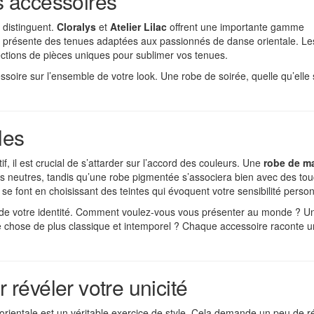
es accessoires
 distinguent.
Cloralys
et
Atelier Lilac
offrent une importante gamme
présente des tenues adaptées aux passionnés de danse orientale. Le
ctions de pièces uniques pour sublimer vos tenues.
soire sur l’ensemble de votre look. Une robe de soirée, quelle qu’elle s
les
tif, il est crucial de s’attarder sur l’accord des couleurs. Une
robe de m
es neutres, tandis qu’une robe pigmentée s’associera bien avec des to
e font en choisissant des teintes qui évoquent votre sensibilité person
n de votre identité. Comment voulez-vous vous présenter au monde ? Un
 chose de plus classique et intemporel ? Chaque accessoire raconte 
révéler votre unicité
rientale est un véritable exercice de style. Cela demande un peu de ré