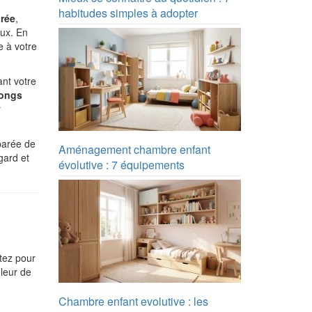
habitudes simples à adopter
rée
,
eux. En
e à votre
nt votre
longs
r
parée de
Aménagement chambre enfant
gard et
évolutive : 7 équipements
ptez pour
uleur de
Chambre enfant evolutive : les