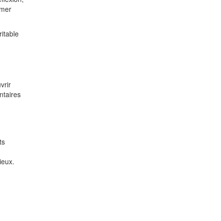
imer
ritable
vrir
ntaires
ts
ieux.