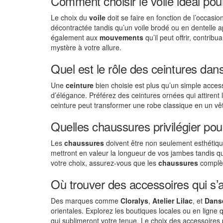
Comment choisir le voile idéal pou
Le choix du
voile
doit se faire en fonction de l’occasi
décontractée tandis qu’un voile brodé ou en dentelle
également aux
mouvements
qu’il peut offrir, contrib
mystère à votre allure.
Quel est le rôle des ceintures dans
Une
ceinture
bien choisie est plus qu’un simple accesso
d’élégance. Préférez des ceintures ornées qui attirent
ceinture peut transformer une robe classique en un vêt
Quelles chaussures privilégier po
Les
chaussures
doivent être non seulement esthétiqu
mettront en valeur la longueur de vos jambes tandis q
votre choix, assurez-vous que les
chaussures
complèt
Où trouver des accessoires qui s’
Des marques comme
Cloralys
,
Atelier Lilac
, et
Dans
orientales. Explorez les boutiques locales ou en ligne
qui sublimeront votre tenue. Le choix des accessoires 