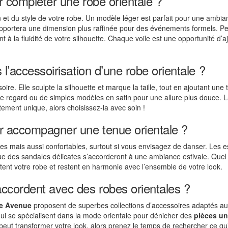
r compléter une robe orientale ?
on et du style de votre robe. Un modèle léger est parfait pour une ambi
 apportera une dimension plus raffinée pour des événements formels. P
uant à la fluidité de votre silhouette. Chaque voile est une opportunité d’a
 l’accessoirisation d’une robe orientale ?
ire. Elle sculpte la silhouette et marque la taille, tout en ajoutant une
 le regard ou de simples modèles en satin pour une allure plus douce. 
ement unique, alors choisissez-la avec soin !
ur accompagner une tenue orientale ?
es mais aussi confortables, surtout si vous envisagez de danser. Les e
ue des sandales délicates s’accorderont à une ambiance estivale. Quel 
ent votre robe et restent en harmonie avec l’ensemble de votre look.
accordent avec des robes orientales ?
e Avenue
proposent de superbes collections d’accessoires adaptés a
 qui se spécialisent dans la mode orientale pour dénicher des
pièces u
peut transformer votre look, alors prenez le temps de rechercher ce qu