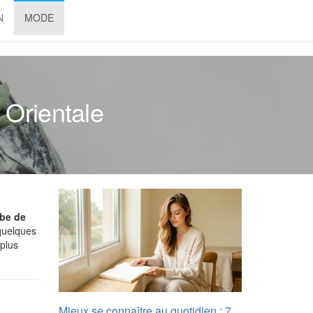
N
MODE
 Orientale
be de
 quelques
 plus
Mieux se connaître au quotidien : 7