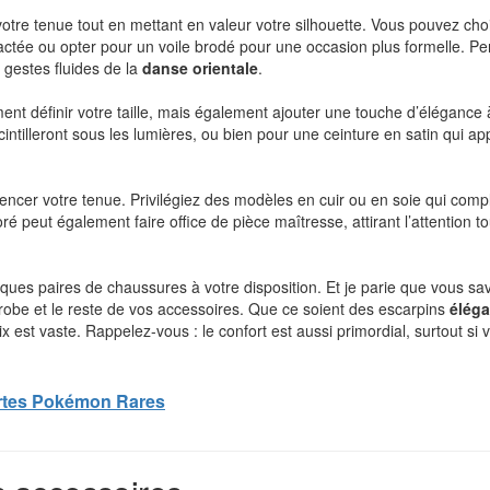
otre tenue tout en mettant en valeur votre silhouette. Vous pouvez choi
tée ou opter pour un voile brodé pour une occasion plus formelle. P
 gestes fluides de la
danse orientale
.
ent définir votre taille, mais également ajouter une touche d’élégance 
intilleront sous les lumières, ou bien pour une ceinture en satin qui ap
encer votre tenue. Privilégiez des modèles en cuir ou en soie qui compl
é peut également faire office de pièce maîtresse, attirant l’attention t
ues paires de chaussures à votre disposition. Et je parie que vous sa
 robe et le reste de vos accessoires. Que ce soient des escarpins
éléga
x est vaste. Rappelez-vous : le confort est aussi primordial, surtout si 
artes Pokémon Rares