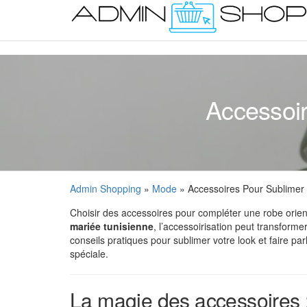
Skip
to
the
content
Accessoir
Admin Shopping
»
Mode
» Accessoires Pour Sublimer 
Choisir des accessoires pour compléter une robe orienta
mariée tunisienne
, l’accessoirisation peut transform
conseils pratiques pour sublimer votre look et faire pa
spéciale.
La magie des accessoires :