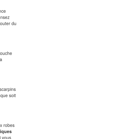
ance
ensez
jouter du
 touche
La
scarpins
que soit
ux robes
niques
i vous